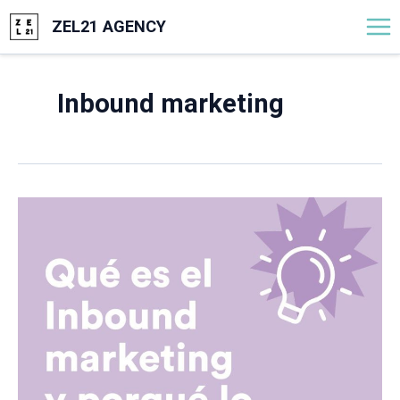
Ir
Mai
ZEL21 AGENCY
al
B
Me
contenido
u
s
Inbound marketing
c
a
r
Qué
es
el
Inbound
marketing
y
porqué
lo
necesitas
en