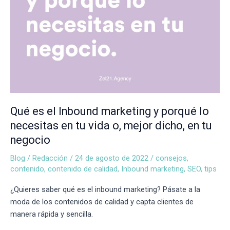
tu
vida
o,
mejor
dicho,
en
tu
negocio
Qué es el Inbound marketing y porqué lo
necesitas en tu vida o, mejor dicho, en tu
negocio
Blog
/
Redacción
/
24 de agosto de 2022
/
consejos
,
contenido
,
contenido de calidad
,
Inbound marketing
,
SEO
,
tips
¿Quieres saber qué es el inbound marketing? Pásate a la 
moda de los contenidos de calidad y capta clientes de 
manera rápida y sencilla. 