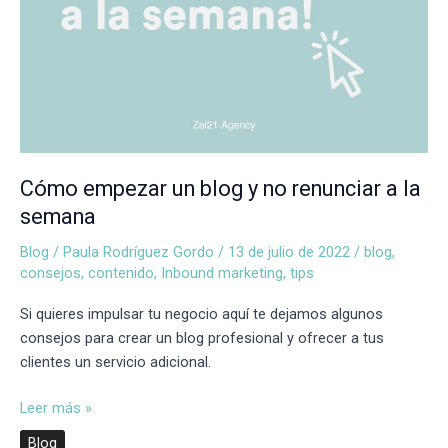
Cómo empezar un blog y no renunciar a la
semana
Blog
/
Paula Rodríguez Gordo
/
13 de julio de 2022
/
blog
,
consejos
,
contenido
,
Inbound marketing
,
tips
Si quieres impulsar tu negocio aquí te dejamos algunos 
consejos para crear un blog profesional y ofrecer a tus 
clientes un servicio adicional. 
Leer más »
Blog