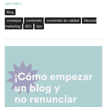
Leer más »
Blog
consejos
contenido
contenido de calidad
Inbound
marketing
SEO
tips
Cómo
empezar
un
blog
y
no
renunciar
a
la
semana