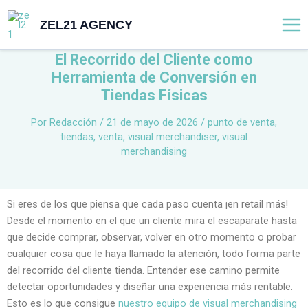
Ir
Mai
ZEL21 AGENCY
al
Me
contenido
El Recorrido del Cliente como
Herramienta de Conversión en
Tiendas Físicas
Por
Redacción
/
21 de mayo de 2026
/
punto de venta
,
tiendas
,
venta
,
visual merchandiser
,
visual
merchandising
Si eres de los que piensa que cada paso cuenta ¡en retail más!
Desde el momento en el que un cliente mira el escaparate hasta
que decide comprar, observar, volver en otro momento o probar
cualquier cosa que le haya llamado la atención, todo forma parte
del
recorrido del cliente tienda
. Entender ese camino permite
detectar oportunidades y diseñar una experiencia más rentable.
Esto es lo que consigue
nuestro equipo de visual merchandising